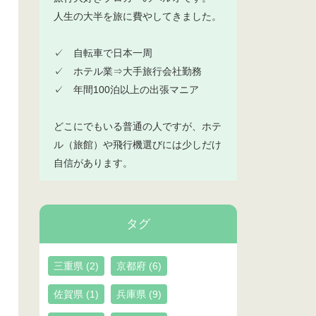
人生の大半を旅に費やしてきました。
✓ 自転車で日本一周
✓ ホテル業⇒大手旅行会社勤務
✓ 年間100泊以上の出張マニア
どこにでもいる普通の人ですが、ホテ
ル（旅館）や飛行機選びには少しだけ
自信があります。
タグ
三重県
(2)
京都府
(6)
佐賀県
(1)
兵庫県
(9)