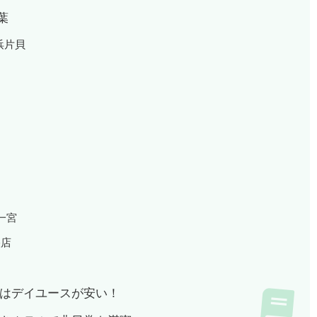
葉
里浜片貝
里一宮
央店
はデイユースが安い！