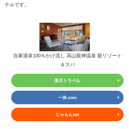
テルです。
自家源泉100％かけ流し 高山龍神温泉 龍リゾート
＆スパ
楽天トラベル
一休.com
じゃらんnet