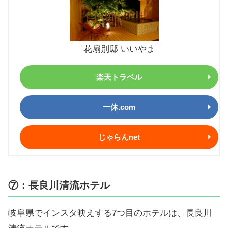
花扇別邸 いいやま
楽天トラベル
一休.com
じゃらんnet
⑦：長良川清流ホテル
岐阜県でインスタ映えする7つ目のホテルは、長良川