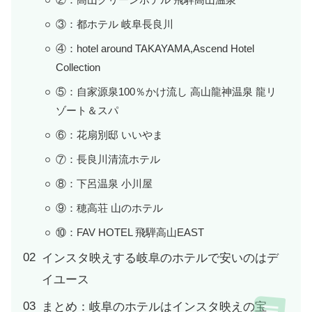
③：都ホテル 岐阜長良川
④：hotel around TAKAYAMA,Ascend Hotel
Collection
⑤：自家源泉100％かけ流し 高山龍神温泉 龍リ
ゾート＆スパ
⑥：花扇別邸 いいやま
⑦：長良川清流ホテル
⑧：下呂温泉 小川屋
⑨：穂高荘 山のホテル
⑩：FAV HOTEL 飛騨高山EAST
インスタ映えする岐阜のホテルで安いのはデ
イユース
まとめ：岐阜のホテルはインスタ映えの宝